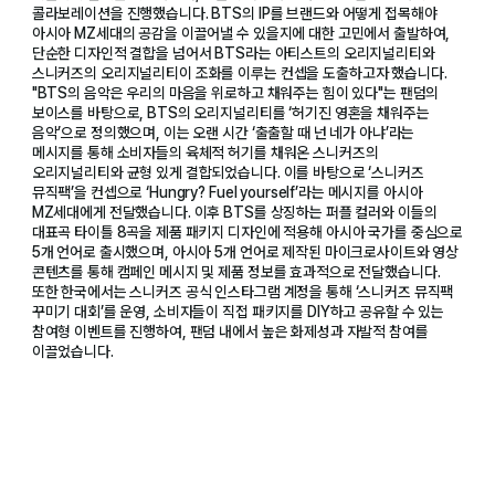
콜라보레이션을 진행했습니다. BTS의 IP를 브랜드와 어떻게 접목해야
아시아 MZ세대의 공감을 이끌어낼 수 있을지에 대한 고민에서 출발하여,
단순한 디자인적 결합을 넘어서 BTS라는 아티스트의 오리지널리티와
스니커즈의 오리지널리티이 조화를 이루는 컨셉을 도출하고자 했습니다.
"BTS의 음악은 우리의 마음을 위로하고 채워주는 힘이 있다"는 팬덤의
보이스를 바탕으로, BTS의 오리지널리티를 ‘허기진 영혼을 채워주는
음악’으로 정의했으며, 이는 오랜 시간 ‘출출할 때 넌 네가 아냐’라는
메시지를 통해 소비자들의 육체적 허기를 채워온 스니커즈의
오리지널리티와 균형 있게 결합되었습니다. 이를 바탕으로 ‘스니커즈
뮤직팩’을 컨셉으로 ‘Hungry? Fuel yourself’라는 메시지를 아시아
MZ세대에게 전달했습니다. 이후 BTS를 상징하는 퍼플 컬러와 이들의
대표곡 타이틀 8곡을 제품 패키지 디자인에 적용해 아시아 국가를 중심으로
5개 언어로 출시했으며, 아시아 5개 언어로 제작된 마이크로사이트와 영상
콘텐츠를 통해 캠페인 메시지 및 제품 정보를 효과적으로 전달했습니다.
또한 한국에서는 스니커즈 공식 인스타그램 계정을 통해 ‘스니커즈 뮤직팩
꾸미기 대회’를 운영, 소비자들이 직접 패키지를 DIY하고 공유할 수 있는
참여형 이벤트를 진행하여, 팬덤 내에서 높은 화제성과 자발적 참여를
이끌었습니다.