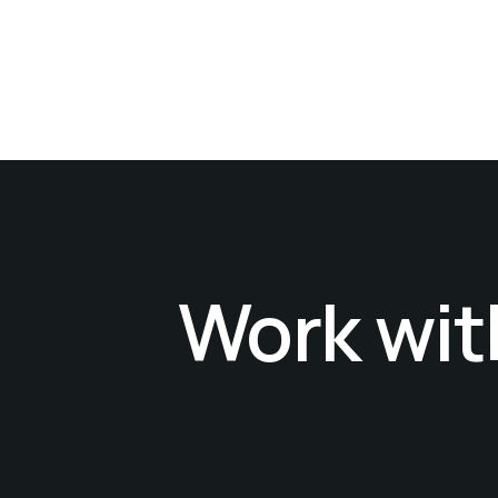
Work wit
Work wit