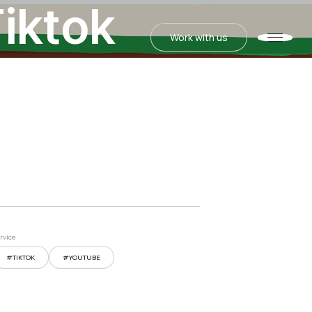
Tiktok
Work with us
Work with us
rvice
#TIKTOK
#YOUTUBE