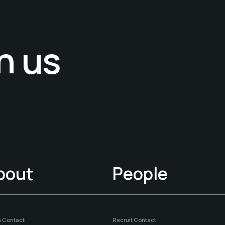
h us
h us
bout
People
 Contact
Recruit Contact