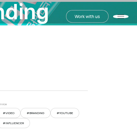
nding
Work with us
Work with us
rvice
#VIDEO
#BRANDING
#YOUTUBE
#INFLUENCER