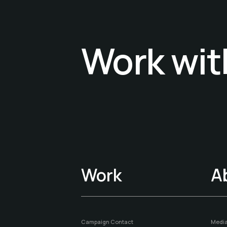
Work wit
Work wit
Work
A
Campaign Contact
Media