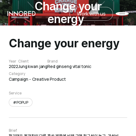
Change your
Work with us
INNORED
energy
Work with us
Change your energy
Year
Client
Brand
2022
Jung kwan jang
Red ginseng vital tonic
Category
Campaign
Creative Product
Service
#POPUP
Brief
활기력은 정관장의 다른 홍삼 제품에 비해 구매 접근성이 높고, 가성비