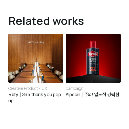
Related works
Creative Product
UX
Campaign
Rbfy | 365 thank you pop
Alpecin | 주의! 압도적 강력함
up