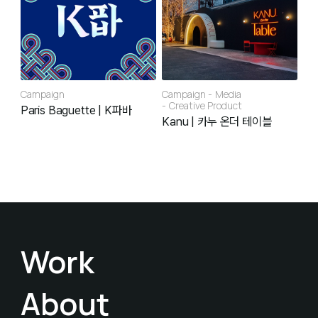
Campaign
Campaign
Media
Creative Product
Paris Baguette | K파바
Kanu | 카누 온더 테이블
Work
About