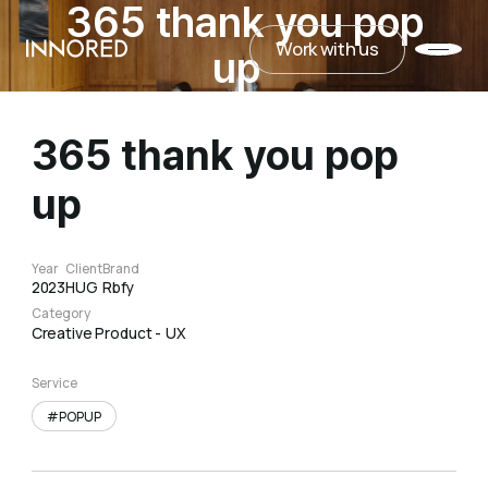
365 thank you pop
Work with us
INNORED
up
Work with us
365 thank you pop
up
Year
Client
Brand
2023
HUG
Rbfy
Category
Creative Product
UX
Service
#POPUP