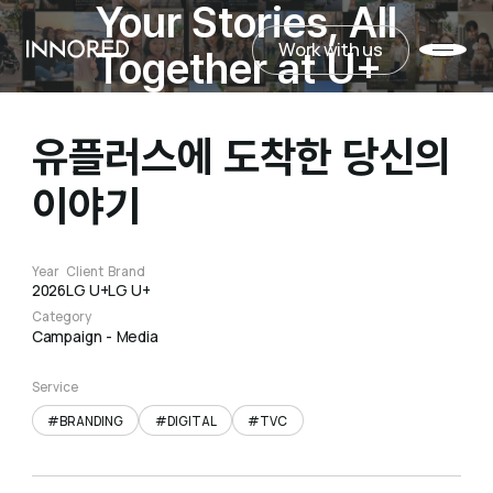
Your Stories, All
Work with us
INNORED
Together at U+
Work with us
유플러스에 도착한 당신의
이야기
Year
Client
Brand
2026
LG U+
LG U+
Category
Campaign
Media
Service
#BRANDING
#DIGITAL
#TVC